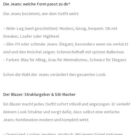
Die Jeans: welche Form passt zu dir?
Die Jeans bestimmt, wie dein Outfit wirkt:
– Wide-Leg (weit geschnitten): Modern, lässig, bequem. Ob mit
Sneaker, Loafer oder Highheel
– Slim-Fit oder schmale Jeans: Elegant, besonders wenn sie verkürzt
sind und den Knöchel zeigen. Schmeichelhaft mit spitzen Ballerinas
– Farben: Blau für Alltag, Grau für Minimalismus, Schwarz für Eleganz
Schon die Wahl der Jeans verändert den gesamten Look.
Der Blazer: Strukturgeber & Stil-Macher
Ein Blazer macht jedes Outfit sofort stilvoll und angezogen. Er verleiht
deinem Look Struktur und sorgt dafür, dass selbst eine einfache
Jeans-Kombination modern und komplett wirkt.
– Oversized: Locker, modern, modisch. Mit einem Gürtel getragen,