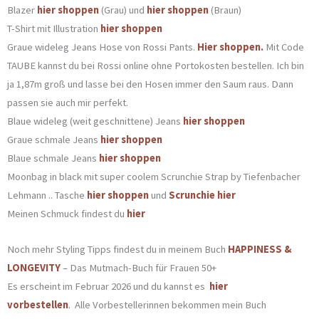
Blazer
hier shoppen
(Grau) und
hier shoppen
(Braun)
T-Shirt mit Illustration
hier shoppen
Graue wideleg Jeans Hose von Rossi Pants.
Hier shoppen.
Mit Code
TAUBE kannst du bei Rossi online ohne Portokosten bestellen. Ich bin
ja 1,87m groß und lasse bei den Hosen immer den Saum raus. Dann
passen sie auch mir perfekt.
Blaue wideleg (weit geschnittene) Jeans
hier shoppen
Graue schmale Jeans
hier shoppen
Blaue schmale Jeans
hier shoppen
Moonbag in black mit super coolem Scrunchie Strap by Tiefenbacher
Lehmann .. Tasche
hier shoppen
und
Scrunchie hier
Meinen Schmuck findest du
hier
Noch mehr Styling Tipps findest du in meinem Buch
HAPPINESS &
LONGEVITY
– Das Mutmach-Buch für Frauen 50+
Es erscheint im Februar 2026 und du kannst es
hier
vorbestellen
.
Alle Vorbestellerinnen bekommen mein Buch