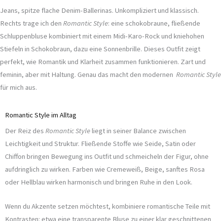
Jeans, spitze flache Denim-Ballerinas. Unkompliziert und klassisch.
Rechts trage ich den
Romantic Style
: eine schokobraune, fließende
Schluppenbluse kombiniert mit einem Midi-Karo-Rock und kniehohen
Stiefeln in Schokobraun, dazu eine Sonnenbrille. Dieses Outfit zeigt
perfekt, wie Romantik und Klarheit zusammen funktionieren. Zart und
feminin, aber mit Haltung. Genau das macht den modernen
Romantic Style
für mich aus.
Romantic Style im Alltag
Der Reiz des
Romantic Style
liegt in seiner Balance zwischen
Leichtigkeit und Struktur. Fließende Stoffe wie Seide, Satin oder
Chiffon bringen Bewegung ins Outfit und schmeicheln der Figur, ohne
aufdringlich zu wirken. Farben wie Cremeweiß, Beige, sanftes Rosa
oder Hellblau wirken harmonisch und bringen Ruhe in den Look.
Wenn du Akzente setzen möchtest, kombiniere romantische Teile mit
Kontrasten: etwa eine transparente Bluse zu einer klar geschnittenen