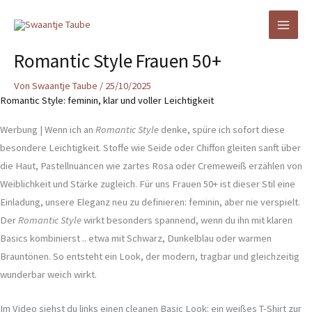
Zum
Inhalt
springen
Romantic Style Frauen 50+
Von
Swaantje Taube
/
25/10/2025
Romantic Style: feminin, klar und voller Leichtigkeit
Werbung | Wenn ich an
Romantic Style
denke, spüre ich sofort diese
besondere Leichtigkeit. Stoffe wie Seide oder Chiffon gleiten sanft über
die Haut, Pastellnuancen wie zartes Rosa oder Cremeweiß erzählen von
Weiblichkeit und Stärke zugleich. Für uns Frauen 50+ ist dieser Stil eine
Einladung, unsere Eleganz neu zu definieren: feminin, aber nie verspielt.
Der
Romantic Style
wirkt besonders spannend, wenn du ihn mit klaren
Basics kombinierst .. etwa mit Schwarz, Dunkelblau oder warmen
Brauntönen. So entsteht ein Look, der modern, tragbar und gleichzeitig
wunderbar weich wirkt.
Im Video siehst du links einen cleanen Basic Look: ein weißes T-Shirt zur