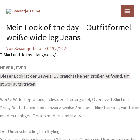
Zum
Inhalt
springen
Mein Look of the day – Outfitformel
weiße wide leg Jeans
Von
Swaantje Taube
/
04/05/2025
T-Shirt und Jeans – langweilig?
NEVER, EVER.
Dieser Look ist der Beweis: Du brauchst keinen großen Aufwand, um
stilvoll aufzutreten.
Weiße Wide-Leg-Jeans, schwarzer Ledergürtel, Oversized-Shirt mit
Print, Beuteltasche und schwarz-weiße Sneaker – klingt simpel, wirkt aber
mit den richtigen Details modern und kraftvoll.
Der Unterschied liegt im Styling:
Statement-Schmuck wie eine Silberkette, Creolen und Perlenarmbänder