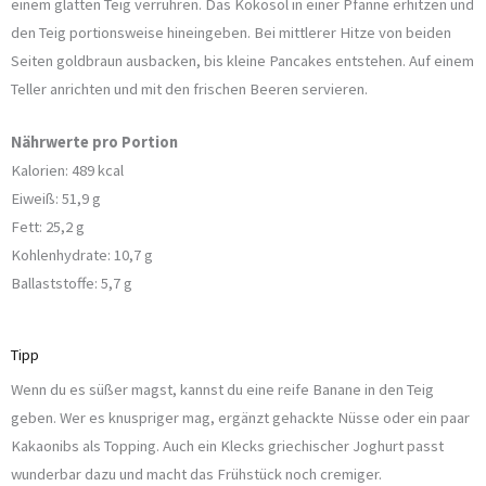
einem glatten Teig verrühren. Das Kokosöl in einer Pfanne erhitzen und
den Teig portionsweise hineingeben. Bei mittlerer Hitze von beiden
Seiten goldbraun ausbacken, bis kleine Pancakes entstehen. Auf einem
Teller anrichten und mit den frischen Beeren servieren.
Nährwerte pro Portion
Kalorien: 489 kcal
Eiweiß: 51,9 g
Fett: 25,2 g
Kohlenhydrate: 10,7 g
Ballaststoffe: 5,7 g
Tipp
Wenn du es süßer magst, kannst du eine reife Banane in den Teig
geben. Wer es knuspriger mag, ergänzt gehackte Nüsse oder ein paar
Kakaonibs als Topping. Auch ein Klecks griechischer Joghurt passt
wunderbar dazu und macht das Frühstück noch cremiger.