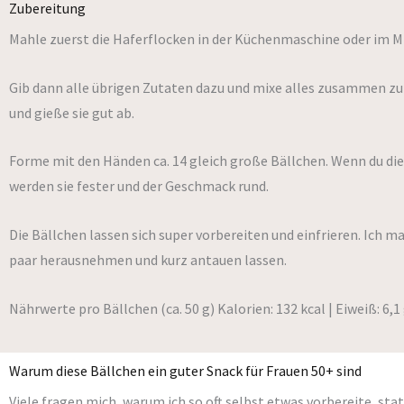
Zubereitung
Mahle zuerst die Haferflocken in der Küchenmaschine oder im Mix
Gib dann alle übrigen Zutaten dazu und mixe alles zusammen zu 
und gieße sie gut ab.
Forme mit den Händen ca. 14 gleich große Bällchen. Wenn du die 
werden sie fester und der Geschmack rund.
Die Bällchen lassen sich super vorbereiten und einfrieren. Ich 
paar herausnehmen und kurz antauen lassen.
Nährwerte pro Bällchen (ca. 50 g) Kalorien: 132 kcal | Eiweiß: 6,1 g
Warum diese Bällchen ein guter Snack für Frauen 50+ sind
Viele fragen mich, warum ich so oft selbst etwas vorbereite, sta