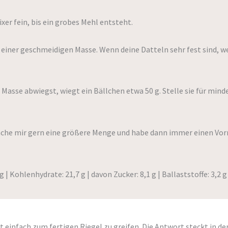
er fein, bis ein grobes Mehl entsteht.
einer geschmeidigen Masse. Wenn deine Datteln sehr fest sind, w
Masse abwiegst, wiegt ein Bällchen etwa 50 g. Stelle sie für min
mache mir gern eine größere Menge und habe dann immer einen Vorr
 | Kohlenhydrate: 21,7 g | davon Zucker: 8,1 g | Ballaststoffe: 3,2 g 
tt einfach zum fertigen Riegel zu greifen. Die Antwort steckt in de