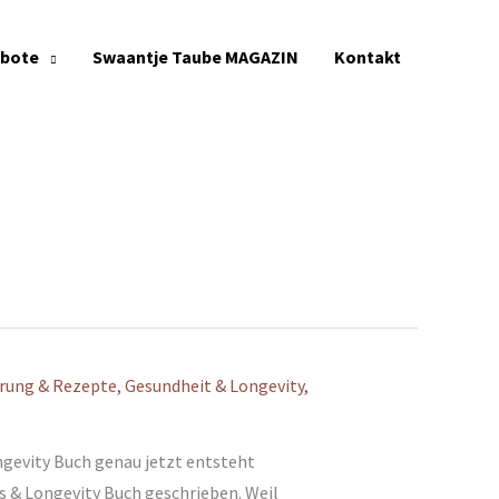
ebote
Swaantje Taube MAGAZIN
Kontakt
rung & Rezepte
,
Gesundheit & Longevity
,
evity Buch genau jetzt entsteht
 & Longevity Buch geschrieben. Weil