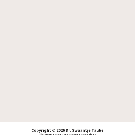
Ich akzeptiere die
Datenschutzbestimmungen
.
Copyright © 2026 Dr. Swaantje Taube